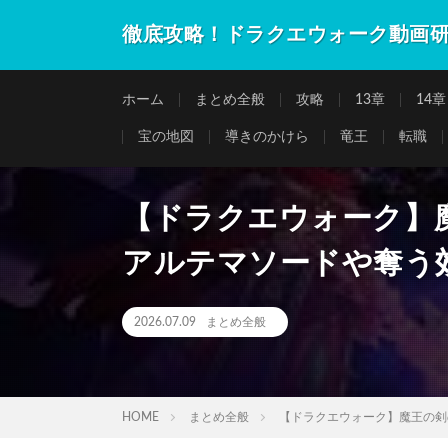
徹底攻略！ドラクエウォーク動画
ホーム
まとめ全般
攻略
13章
14章
宝の地図
導きのかけら
竜王
転職
【ドラクエウォーク】
アルテマソードや奪う
2026.07.09
まとめ全般
HOME
まとめ全般
【ドラクエウォーク】魔王の剣