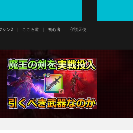
マシン2
こころ道
初心者
守護天使