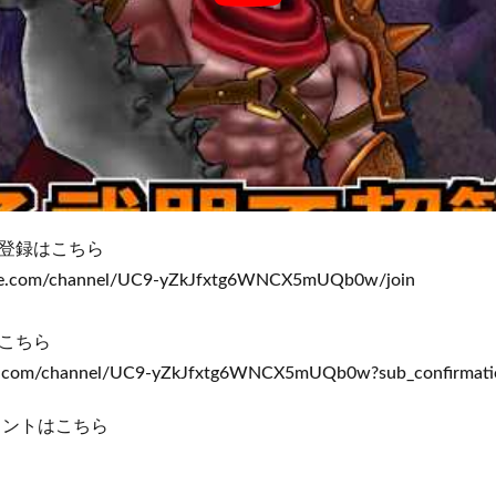
登録はこちら
be.com/channel/UC9-yZkJfxtg6WNCX5mUQb0w/join
こちら
e.com/channel/UC9-yZkJfxtg6WNCX5mUQb0w?sub_confirmat
アカウントはこちら