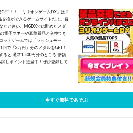
品GET！！「ミリオンゲームDX」は２
景品交換ができるゲームサイトだよ。普
などと違い、MGDXでは貯めたメダ
h」等の電子マネーや豪華景品と交換でき
ロットゲームでは「ラッシュモー
1回で「3万円」分のメダルをGET！
ると 通常1,500円分のところ 倍額
」お試しポイント進呈中！ぜひ登録して
今すぐ無料であそぶ