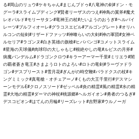
る#岡山のリュウ#ケキちゃん#まじんブドゥ#八竜神の剣#ドン・モ
グーラ#スライムプディング#賢者リーザスのつえ#神鳥の翼斧#魔犬
レオパルド#モリーサタン#竜神王の杖#たいようのおうぎ#ヘルパイ
レーツ#ブルフィオーレ#グラコスエビル#アルゴングレート#オリハ
ルコンの短剣#リザードファッツ#神喰らいの大剣#神の軍団#女神ペ
ルセリア#ラゴンヌ#白き英雄の旗槍#ヒババンゴ#コメットスライム
#星海の天球儀#肉球印の大しゃもじ#根絶やしの竜#ルビスの月斧#
病魔パンデルム#ドラゴンクロウ#キラーアーマー千里#ミリエラ#闇
の覇者蒼き竜王#さまようロトのよろい#ロトの竜剣#ラーヴァドラ
ゴン#デスプリースト#雪月花#ぎんがの時空鞭#パラドクスの杖#キ
ングミミック#真竜槍・オチェアーノ#くもの大王千里行#デスマシ
ーンモデルE#クロノスソード#ゼッペル#炎の精霊#風の精霊#水の精
霊#大地の精霊#ダーマの神杖#桃源郷#ヘルガイオン#勇者のつるぎ#
デスコピオン#はてんの月輪#リーズレット#吉野家#ウルノーガ