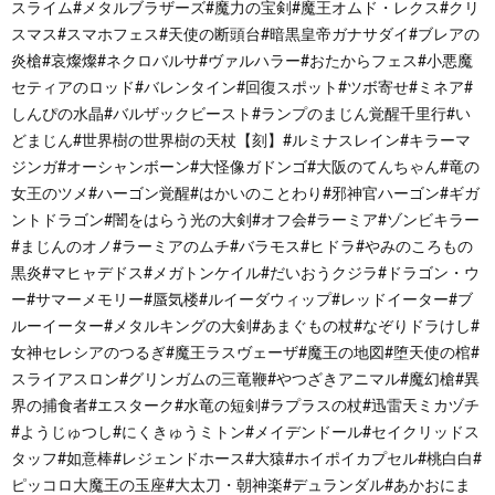
スライム#メタルブラザーズ#魔力の宝剣#魔王オムド・レクス#クリ
スマス#スマホフェス#天使の断頭台#暗黒皇帝ガナサダイ#ブレアの
炎槍#哀燦燦#ネクロバルサ#ヴァルハラー#おたからフェス#小悪魔
セティアのロッド#バレンタイン#回復スポット#ツボ寄せ#ミネア#
しんぴの水晶#バルザックビースト#ランプのまじん覚醒千里行#い
どまじん#世界樹の世界樹の天杖【刻】#ルミナスレイン#キラーマ
ジンガ#オーシャンボーン#大怪像ガドンゴ#大阪のてんちゃん#竜の
女王のツメ#ハーゴン覚醒#はかいのことわり#邪神官ハーゴン#ギガ
ントドラゴン#闇をはらう光の大剣#オフ会#ラーミア#ゾンビキラー
#まじんのオノ#ラーミアのムチ#バラモス#ヒドラ#やみのころもの
黒炎#マヒャデドス#メガトンケイル#だいおうクジラ#ドラゴン・ウ
ー#サマーメモリー#蜃気楼#ルイーダウィップ#レッドイーター#ブ
ルーイーター#メタルキングの大剣#あまぐもの杖#なぞりドラけし#
女神セレシアのつるぎ#魔王ラスヴェーザ#魔王の地図#堕天使の棺#
スライアスロン#グリンガムの三竜鞭#やつざきアニマル#魔幻槍#異
界の捕食者#エスターク#水竜の短剣#ラプラスの杖#迅雷天ミカヅチ
#ようじゅつし#にくきゅうミトン#メイデンドール#セイクリッドス
タッフ#如意棒#レジェンドホース#大猿#ホイポイカプセル#桃白白#
ピッコロ大魔王の玉座#大太刀・朝神楽#デュランダル#あかおにま