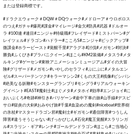
または登録商標です。
#ドラクエウォーク＃DQW＃DQウォーク#メドローア＃ウロボロス
のつえ#ガチャ#爆死#課金#マイレージ#金欠#防具#武器 #ドルオー
ラ #100連 #連目#ニンジャ#特級職#フレイザード#ミストバーン#グ
レイツェル#ドラゴン#ハドラー#こころS#ニンジャ#ピックアップ#
微課金#ホラービースト#覚醒千里#アラグネ#討伐#メガモン#対決#
勝負#ふくびき#ブラバニクイーン#ほこら#KM2装備#メタスラ#メタ
ルキング#ゲーセン#東映アニメーションミュージアム#ダイの大冒
険#グリザード#メガモン#いやしのセラフィ#ぷにぷに#メタルエン
ゼル#スーパーテンツク#キラーマシン2#くもの大王#残像#ビシバシ
#絶美なる妖鞭#モンスターグランプリ#モングラ#リアルウォーキン
グイベント#EAST#魔剣士#はぐメタ#メタホイ#効率#エンジョイ#に
おいぶくろ#奇跡#神引き#バリゲーン#途中下車の旅#山手線#デスピ
サロ#獄炎の大剣#おみやげ旅#千葉#血染めの魔剣#niceboat#世界樹
の氷杖#マスタードラゴン邪#魔剣士#ギガモン#通信障害#つうしん
障害#違うそうじゃない#げっかびじん#石化#魔王覚醒#スラリンガ
ル#スラリン・ギア#レンチ#ゴールデンドラゴン#ほこら#ご当地心
珠#ご当地モンスターの里#関東地方#錬金百式#素材集め#ジバルン