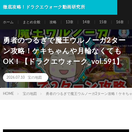
徹底攻略！ドラクエウォーク動画研究所
ホーム
まとめ全般
攻略
13章
14章
15章
16章
勇者のつるぎで魔王ウルノーガ2ター
ン攻略！ケキちゃんや月輪なくても
OK！【ドラクエウォーク_vol.591】
2026.07.10
宝の地図
HOME
宝の地図
勇者のつるぎで魔王ウルノーガ2ターン攻略！ケキちゃん