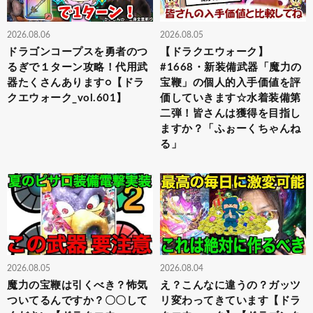
2026.08.06
2026.08.05
ドラゴンコープスを勇者のつ
【ドラクエウォーク】
るぎで１ターン攻略！代用武
#1668・新装備武器「魔力の
器たくさんあります○【ドラ
宝鞭」の個人的入手価値を評
クエウォーク_vol.601】
価していきます☆水着装備第
二弾！皆さんは獲得を目指し
ますか？「ふぉーくちゃんね
る」
2026.08.05
2026.08.04
魔力の宝鞭は引くべき？怖気
え？こんなに違うの？ガッツ
ついてるんですか？〇〇して
リ変わってきています【ドラ