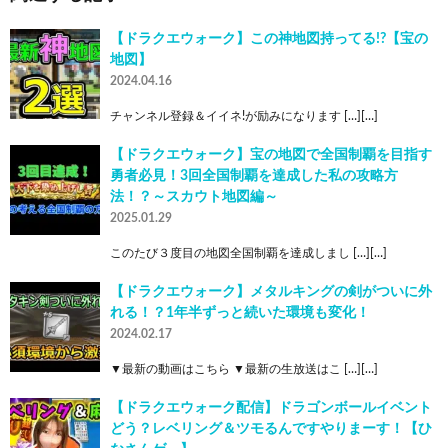
【ドラクエウォーク】この神地図持ってる!?【宝の
地図】
2024.04.16
チャンネル登録＆イイネ!が励みになります […][…]
【ドラクエウォーク】宝の地図で全国制覇を目指す
勇者必見！3回全国制覇を達成した私の攻略方
法！？～スカウト地図編～
2025.01.29
このたび３度目の地図全国制覇を達成しまし […][…]
【ドラクエウォーク】メタルキングの剣がついに外
れる！？1年半ずっと続いた環境も変化！
2024.02.17
▼最新の動画はこちら ▼最新の生放送はこ […][…]
【ドラクエウォーク配信】ドラゴンボールイベント
どう？レベリング＆ツモるんですやりまーす！【ひ