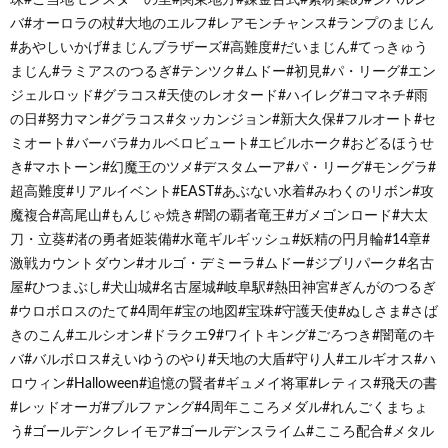
バ#オーロラの杖#大地のエルフ#レアモンチャンス#ランプのまじん
#あやしいかげ#まじんブラザーズ#高難度#だいまじん#てっきゅう
まじん#ラミアスのつるぎ#テンツク#ムドー#初見#パ・リーグ#エン
ジェルロッド#グラコス#天使のレオタード#ハイレグ#コマネチ#雨
の日#努力マン#グラコス#タッカンジョン#新大久保#フルオート#セ
ミオート#バーバラ#カルベロビュート#エビルホーク#おどるほうせ
き#マホトーン#幻魔王のツメ#デスタムーア#パ・リーグ#モングラ#
超高難度#リアルイベント#EAST#あぶない水着#みわくのリボン#攻
魔複合#高尾山#もんじゃ焼き#闇の覇者竜王#ガメゴンロード#大太
刀・立葵#渚の勇者姫装備#水竜ギルギッシュ#妖精の円月輪#14章#
激戦カウントダウン#オルゴ・デミーラ#ムドー#ジブリパーク#名古
屋#ひつまぶし#犬山城#名古屋城#岐阜駅#熱田神宮#ぎんがのつるぎ
#ウロボロスのたて#4周年#宝の地図#宝珠#守護天使#ぬしさま#さば
きのこん#エルシオン#ドラクエ9#ワイトキング#ごろつき#闇竜のキ
バ#バルボロス#えいゆうのやり#天地の大盾#守り人#エルギオス#ハ
ロウィン#Halloween#追憶の賢者#ギュメイ将軍#レティス#飛天の書
#レッドオーガ#ブルファング#4周年こころメダル#れんごくまちょ
う#ゴールデンクレイモア#ゴールデンスライム#こころ配合#メタル