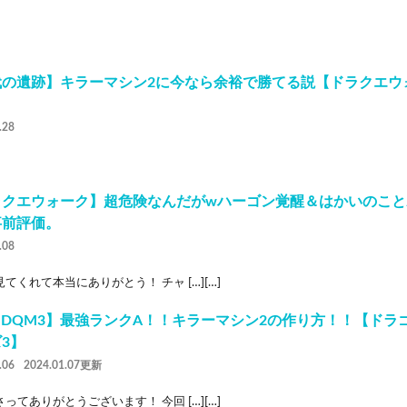
代の遺跡】キラーマシン2に今なら余裕で勝てる説【ドラクエウ
】
.28
ラクエウォーク】超危険なんだがwハーゴン覚醒＆はかいのこと
事前評価。
.08
てくれて本当にありがとう！ チャ […][…]
 【DQM3】最強ランクA！！キラーマシン2の作り方！！【ド
3】
.06
2024.01.07更新
ってありがとうございます！ 今回 […][…]