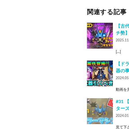
関連する記事
【古
チ勢
2025.11
[…]
【ド
器の
2024.05
動画を見
#31
ターズ
2024.01
見て下さ