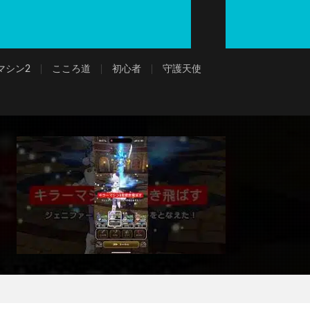
マシン2
こころ道
初心者
守護天使