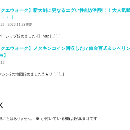
ラクエウォーク】新大剣に更なるエグい性能が判明！！大人気
・・・！
.25
2023.11.29更新
ーシップ始めました☟】 http […][…]
クエウォーク】メタキンコイン回収した!? 錬金百式＆レベリン
W】
.13
シン2の地図始めました!! ★リ […][…]
く
※
が付いている欄は必須項目です
ることはありません。