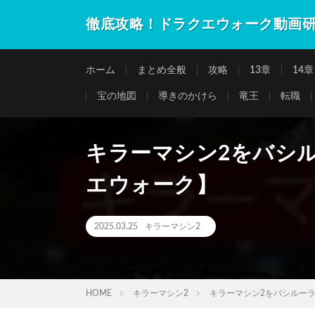
徹底攻略！ドラクエウォーク動画
ホーム
まとめ全般
攻略
13章
14章
宝の地図
導きのかけら
竜王
転職
キラーマシン2をバシ
エウォーク】
2025.03.25
キラーマシン2
HOME
キラーマシン2
キラーマシン2をバシルーラ