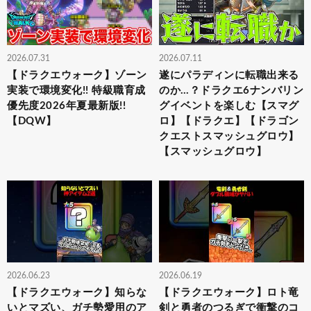
2026.07.31
2026.07.11
【ドラクエウォーク】ゾーン
遂にパラディンに転職出来る
実装で環境変化!! 特級職育成
のか…？ドラクエ6ナンバリン
優先度2026年夏最新版!!
グイベントを楽しむ【スマグ
【DQW】
ロ】【ドラクエ】【ドラゴン
クエストスマッシュグロウ】
【スマッシュグロウ】
2026.06.23
2026.06.19
【ドラクエウォーク】知らな
【ドラクエウォーク】ロト竜
いとマズい、ガチ勢愛用のア
剣と勇者のつるぎで衝撃のコ