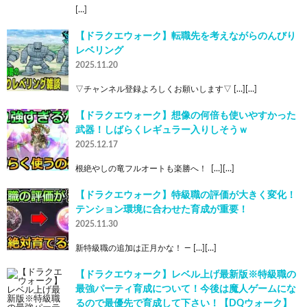
[…]
【ドラクエウォーク】転職先を考えながらのんびり
レベリング
2025.11.20
▽チャンネル登録よろしくお願いします▽ […][…]
【ドラクエウォーク】想像の何倍も使いやすかった
武器！しばらくレギュラー入りしそうｗ
2025.12.17
根絶やしの竜フルオートも楽勝へ！  […][…]
【ドラクエウォーク】特級職の評価が大きく変化！
テンション環境に合わせた育成が重要！
2025.11.30
新特級職の追加は正月かな！ — […][…]
【ドラクエウォーク】レベル上げ最新版※特級職の
最強パーティ育成について！今後は魔人ゲームにな
るので最優先で育成して下さい！【DQウォーク】