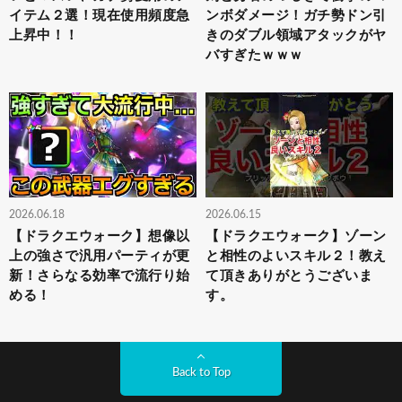
イテム２選！現在使用頻度急
ンボダメージ！ガチ勢ドン引
上昇中！！
きのダブル領域アタックがヤ
バすぎたｗｗｗ
2026.06.18
2026.06.15
【ドラクエウォーク】想像以
【ドラクエウォーク】ゾーン
上の強さで汎用パーティが更
と相性のよいスキル２！教え
新！さらなる効率で流行り始
て頂きありがとうございま
める！
す。
Back to Top