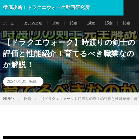
徹底攻略！ドラクエウォーク動画研究所
ホーム
まとめ全般
攻略
13章
14章
15章
16章
【ドラクエウォーク】時渡りの剣士の
評価と性能紹介！育てるべき職業なの
か解説！
2026.04.01
転職
HOME
転職
【ドラクエウォーク】時渡りの剣士の評価と性能紹介！育