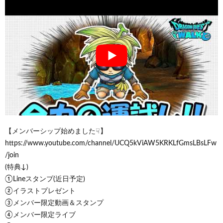
【メンバーシップ始めました☟】
https://www.youtube.com/channel/UCQ5kViAW5KRKLfGmsLBsLFw
/join
(特典↓)
①Lineスタンプ(近日予定)
②イラストプレゼント
③メンバー限定動画＆スタンプ
④メンバー限定ライブ