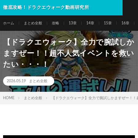
徹底攻略！ドラクエウォーク動画研究所
ホーム
まとめ全般
攻略
13章
14章
15章
16章
【ドラクエウォーク】全力で腕試しか
ますぜー！！超不人気イベントを救い
たい・・・！
2026.05.19
まとめ全般
HOME
まとめ全般
【ドラクエウォーク】全力で腕試しかますぜー！！