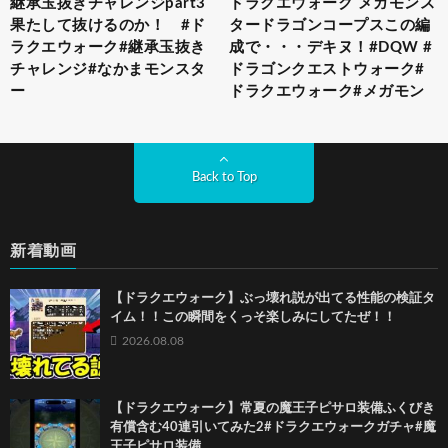
継承玉抜きチャレンジpart3
ドラクエウォーク メガモンス
果たして抜けるのか！ #ド
タードラゴンコープスこの編
ラクエウォーク#継承玉抜き
成で・・・デキヌ！#DQW #
チャレンジ#なかまモンスタ
ドラゴンクエストウォーク#
ー
ドラクエウォーク#メガモン
Back to Top
新着動画
【ドラクエウォーク】ぶっ壊れ説が出てる性能の検証タ
イム！！この瞬間をくっそ楽しみにしてたぜ！！
2026.08.08
【ドラクエウォーク】常夏の魔王子ピサロ装備ふくびき
有償含む40連引いてみた2#ドラクエウォークガチャ#魔
王子ピサロ装備