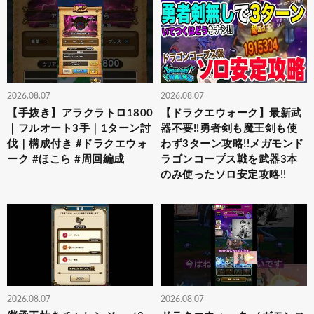
2026.08.07
2026.08.07
【手抜き】アラクラトロ1800
【ドラクエウォーク】最新武
｜フルオート3手｜1ターン討
器不要!!勇者剣も魔王剣も使
伐｜構成付き #ドラクエウォ
わず3ターン攻略!!メガモンド
ーク #ほこら #周回編成
ラゴンコープス戦を武器3本
のみ使ったソロ安定攻略!!
2026.08.07
2026.08.07