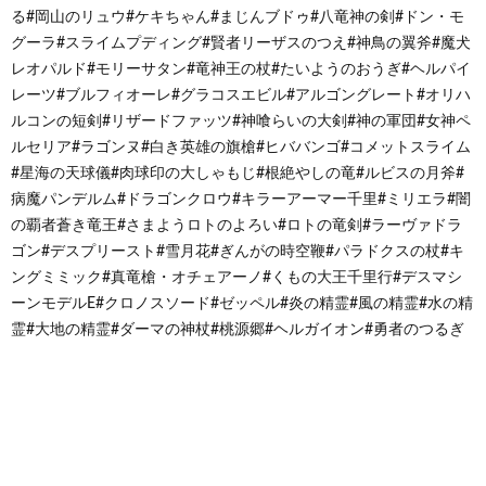
る#岡山のリュウ#ケキちゃん#まじんブドゥ#八竜神の剣#ドン・モ
グーラ#スライムプディング#賢者リーザスのつえ#神鳥の翼斧#魔犬
レオパルド#モリーサタン#竜神王の杖#たいようのおうぎ#ヘルパイ
レーツ#ブルフィオーレ#グラコスエビル#アルゴングレート#オリハ
ルコンの短剣#リザードファッツ#神喰らいの大剣#神の軍団#女神ペ
ルセリア#ラゴンヌ#白き英雄の旗槍#ヒババンゴ#コメットスライム
#星海の天球儀#肉球印の大しゃもじ#根絶やしの竜#ルビスの月斧#
病魔パンデルム#ドラゴンクロウ#キラーアーマー千里#ミリエラ#闇
の覇者蒼き竜王#さまようロトのよろい#ロトの竜剣#ラーヴァドラ
ゴン#デスプリースト#雪月花#ぎんがの時空鞭#パラドクスの杖#キ
ングミミック#真竜槍・オチェアーノ#くもの大王千里行#デスマシ
ーンモデルE#クロノスソード#ゼッペル#炎の精霊#風の精霊#水の精
霊#大地の精霊#ダーマの神杖#桃源郷#ヘルガイオン#勇者のつるぎ