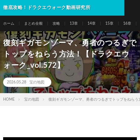
徹底攻略！ドラクエウォーク動画研究所
ホーム
まとめ全般
攻略
13章
14章
15章
16章
復刻ギガモンゾーマ、勇者のつるぎで
トップをねらう方法！【ドラクエウ
ォーク_vol.572】
2026.05.28
宝の地図
HOME
宝の地図
復刻ギガモンゾーマ、勇者のつるぎでトップをねらう方法