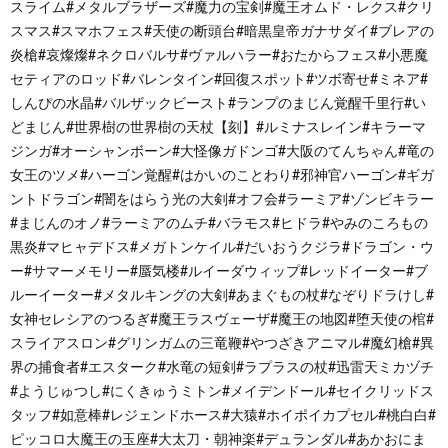
スライム#メタルブラザーズ#魔力の宝剣#魔王オムド・レクス#クリ
スマス#スマホフェス#天使の断頭台#暗黒皇帝ガナサダイ#ブレアの
炎槍#哀燦燦#ネクロバルサ#ヴァルハラー#おたからフェス#小悪魔
セティアのロッド#バレンタイン#回復スポット#ツボ寄せ#ミネア#
しんぴの水晶#バルザックビースト#ランプのまじん覚醒千里行#い
どまじん#世界樹の世界樹の天杖【刻】#ルミナスレイン#キラーマ
ジンガ#オーシャンボーン#大怪像ガドンゴ#大阪のてんちゃん#竜の
女王のツメ#ハーゴン覚醒#はかいのことわり#邪神官ハーゴン#ギガ
ントドラゴン#闇をはらう光の大剣#オフ会#ラーミア#ゾンビキラー
#まじんのオノ#ラーミアのムチ#バラモス#ヒドラ#やみのころもの
黒炎#マヒャデドス#メガトンケイル#だいおうクジラ#ドラゴン・ウ
ー#サマーメモリー#蜃気楼#ルイーダウィップ#レッドイーター#ブ
ルーイーター#メタルキングの大剣#あまぐもの杖#なぞりドラけし#
女神セレシアのつるぎ#魔王ラスヴェーザ#魔王の地図#堕天使の棺#
スライアスロン#グリンガムの三竜鞭#やつざきアニマル#魔幻槍#異
界の捕食者#エスターク#水竜の短剣#ラプラスの杖#迅雷天ミカヅチ
#ようじゅつし#にくきゅうミトン#メイデンドール#セイクリッドス
タッフ#如意棒#レジェンドホース#大猿#ホイポイカプセル#桃白白#
ピッコロ大魔王の玉座#大太刀・朝神楽#デュランダル#あかおにま