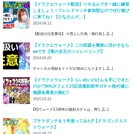
【ドラクエウォーク配信】ツモるんです一緒に練習
しましょう！フレンドマッチ参加型なのでぜひ遊び
に来てね！【ひなさんゲ。】
2024.06.12
【配信の注意事項】 ※荒らし行為・鳩行為 […][…]
【ドラクエウォーク】この武器を簡単に活かすなら
●●です【竜の女王のツメレベリング】
2024.04.29
チャンネル登録＆イイネ!が励みになります […][…]
【ドラクエウォーク】らいめいのけんを手にできた
のか!?WALKフェス25記念復刻前半ガチャ他40連に
無課金勇者が挑む!!
2025.03.22
DQウォーク5.5周年の復刻ガチャは、W […][…]
プチマダンテを１年使ってみた⁉︎【ドラゴンクエス
トウォーク】
2025.08.27