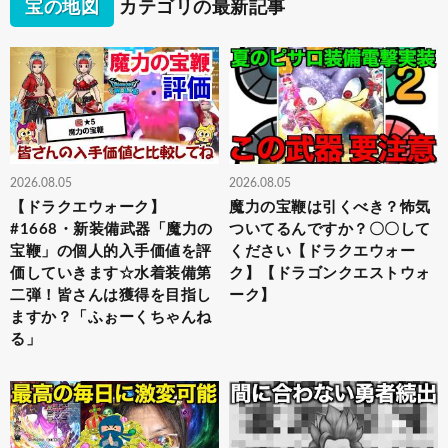
宝の地図
カテゴリの最新記事
2026.08.05
2026.08.05
【ドラクエウォーク】
魔力の宝鞭は引くべき？怖気
#1668・新装備武器「魔力の
ついてるんですか？〇〇して
宝鞭」の個人的入手価値を評
ください【ドラクエウォー
価していきます☆水着装備第
ク】【ドラゴンクエストウォ
二弾！皆さんは獲得を目指し
ーク】
ますか？「ふぉーくちゃんね
る」