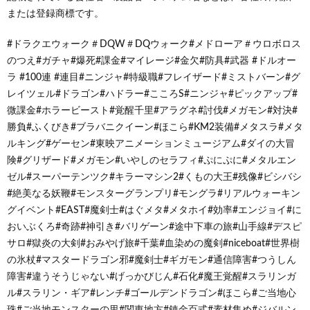
または登録商標です。
#ドラクエウォーク＃DQW＃DQウォーク#メドローア＃ウロボロス
のつえ#ガチャ#爆死#課金#マイレージ#金欠#防具#武器 #ドルオー
ラ #100連 #連目#ニンジャ#特級職#フレイザード#ミストバーン#グ
レイツェル#ドラゴン#ハドラー#こころS#ニンジャ#ピックアップ#
微課金#ホラービースト#覚醒千里#アラグネ#討伐#メガモン#対決#
勝負#ふくびき#ブラバニクイーン#ほこら#KM2装備#メタスラ#メタ
ルキング#ゲーセン#東映アニメーションミュージアム#ダイの大冒
険#グリザード#メガモン#いやしのセラフィ#ぷにぷに#メタルエン
ゼル#スーパーテンツク#キラーマシン2#くもの大王#残像#ビシバシ
#絶美なる妖鞭#モンスターグランプリ#モングラ#リアルウォーキン
グイベント#EAST#魔剣士#はぐメタ#メタホイ#効率#エンジョイ#に
おいぶくろ#奇跡#神引き#バリゲーン#途中下車の旅#山手線#デスピ
サロ#獄炎の大剣#おみやげ旅#千葉#血染めの魔剣#niceboat#世界樹
の氷杖#マスタードラゴン邪#魔剣士#ギガモン#通信障害#つうしん
障害#違うそうじゃない#げっかびじん#石化#魔王覚醒#スラリンガ
ル#スラリン・ギア#レンチ#ゴールデンドラゴン#ほこら#ご当地心
珠#ご当地モンスターの里#関東地方#錬金百式#素材集め#ジバルン