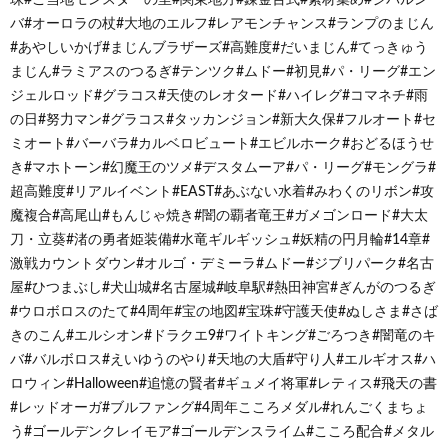
バ#オーロラの杖#大地のエルフ#レアモンチャンス#ランプのまじん
#あやしいかげ#まじんブラザーズ#高難度#だいまじん#てっきゅう
まじん#ラミアスのつるぎ#テンツク#ムドー#初見#パ・リーグ#エン
ジェルロッド#グラコス#天使のレオタード#ハイレグ#コマネチ#雨
の日#努力マン#グラコス#タッカンジョン#新大久保#フルオート#セ
ミオート#バーバラ#カルベロビュート#エビルホーク#おどるほうせ
き#マホトーン#幻魔王のツメ#デスタムーア#パ・リーグ#モングラ#
超高難度#リアルイベント#EAST#あぶない水着#みわくのリボン#攻
魔複合#高尾山#もんじゃ焼き#闇の覇者竜王#ガメゴンロード#大太
刀・立葵#渚の勇者姫装備#水竜ギルギッシュ#妖精の円月輪#14章#
激戦カウントダウン#オルゴ・デミーラ#ムドー#ジブリパーク#名古
屋#ひつまぶし#犬山城#名古屋城#岐阜駅#熱田神宮#ぎんがのつるぎ
#ウロボロスのたて#4周年#宝の地図#宝珠#守護天使#ぬしさま#さば
きのこん#エルシオン#ドラクエ9#ワイトキング#ごろつき#闇竜のキ
バ#バルボロス#えいゆうのやり#天地の大盾#守り人#エルギオス#ハ
ロウィン#Halloween#追憶の賢者#ギュメイ将軍#レティス#飛天の書
#レッドオーガ#ブルファング#4周年こころメダル#れんごくまちょ
う#ゴールデンクレイモア#ゴールデンスライム#こころ配合#メタル