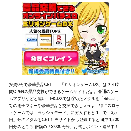
投資0円で豪華景品GET！！「ミリオンゲームDX」は２４時
間OPENの景品交換ができるゲームサイトだよ。普通のゲー
ムアプリなどと違い、MGDXでは貯めたメダルを「Bitcash」
等の電子マネーや豪華景品と交換できちゃうよ！特にスロッ
トゲームでは「ラッシュモード」に突入すると 1回で「3万
円」分のメダルをGET！ 当サイトから登録すると 通常1,500
円分のところ 倍額の「3,000円分」お試しポイント進呈中！