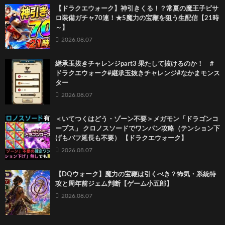
【ドラクエウォーク】神引きくる！？常夏の魔王子ピサ
ロ装備ガチャ70連！★5魔力の宝鞭を狙う生配信【21時
～】
2026.08.07
継承玉抜きチャレンジpart3 果たして抜けるのか！ #
ドラクエウォーク#継承玉抜きチャレンジ#なかまモンス
ター
2026.08.07
＜いてつくはどう・ゾーン不要＞メガモン「ドラゴンコ
ープス」 クロノスソードでワンパン攻略（テンション下
げもバフ延長も不要） 【ドラクエウォーク】
2026.08.07
【DQウォーク】魔力の宝鞭は引くべき？怖気・系統特
攻と周年前ジェム判断【ゲーム小五郎】
2026.08.07