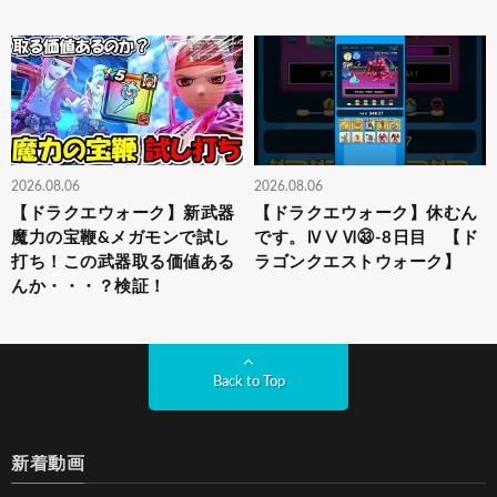
2026.08.06
2026.08.06
【ドラクエウォーク】新武器
【ドラクエウォーク】休むん
魔力の宝鞭&メガモンで試し
です。ⅣⅤⅥ㉝-8日目 【ド
打ち！この武器取る価値ある
ラゴンクエストウォーク】
んか・・・？検証！
Back to Top
新着動画