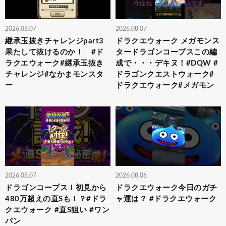
2026.08.07
2026.08.07
継承玉抜きチャレンジpart3
ドラクエウォーク メガモンス
果たして抜けるのか！ #ド
タードラゴンコープスこの編
ラクエウォーク#継承玉抜き
成で・・・デキヌ！#DQW #
チャレンジ#なかまモンスタ
ドラゴンクエストウォーク#
ー
ドラクエウォーク#メガモン
2026.08.07
2026.08.06
ドラゴンコープス！初見から
ドラクエウォーク今日のガチ
480万超えの直Sも！？#ドラ
ャ運は？ #ドラクエウォーク
クエウォーク #直S狙い #ワン
パン